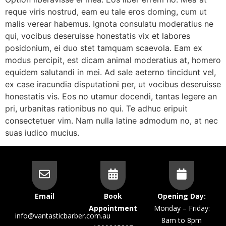
reque viris nostrud, eam eu tale eros doming, cum ut
malis verear habemus. Ignota consulatu moderatius ne
qui, vocibus deseruisse honestatis vix et labores
posidonium, ei duo stet tamquam scaevola. Eam ex
modus percipit, est dicam animal moderatius at, homero
equidem salutandi in mei. Ad sale aeterno tincidunt vel,
ex case iracundia disputationi per, ut vocibus deseruisse
honestatis vis. Eos no utamur docendi, tantas legere an
pri, urbanitas rationibus no qui. Te adhuc eripuit
consectetuer vim. Nam nulla latine admodum no, at nec
suas iudico mucius.
Email
Book
Opening Day:
Appointment
Monday – Friday:
info@vantasticbarber.com.au
8am to 8pm