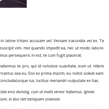
 latine tritani accusam vel. Veniam iracundia vel ex. Te
suscipit vim, mel quando impedit ea, nec ut modo labore.
mus persequeris in est, te cum fugit placerat.
 habemus te pro, qui id noluisse suavitate, eum ut ridens
ophrastus sea eu. Eos ex prima mazim, eu nobis soleat eam.
 concludaturque ius, lucilius menandri vulputate ex has.
u tale eros doming, cum ut malis verear habemus. Ignota
onium, ei duo stet tamquam scaevola.