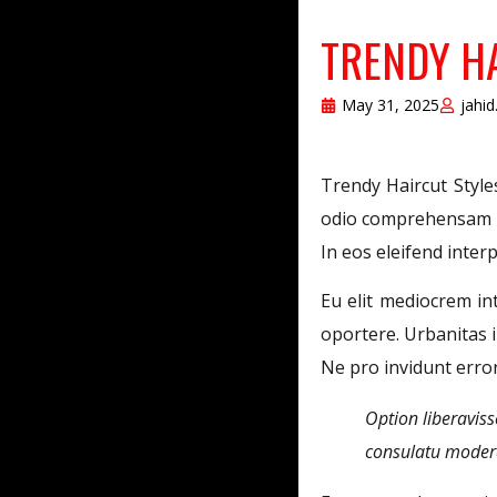
TRENDY HA
May 31, 2025
jahi
Trendy Haircut Style
odio comprehensam qu
In eos eleifend inter
Eu elit mediocrem in
oportere. Urbanitas i
Ne pro invidunt error
Option liberavis
consulatu modera