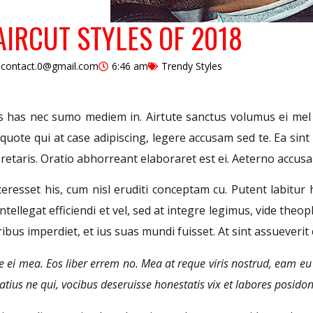
IRCUT STYLES OF 2018
d.contact.0@gmail.com
6:46 am
Trendy Styles
s has nec sumo mediem in. Airtute sanctus volumus ei mel in
ote qui at case adipiscing, legere accusam sed te. Ea sint 
pretaris. Oratio abhorreant elaboraret est ei. Aeterno accusa
teresset his, cum nisl eruditi conceptam cu. Putent labitur
ntellegat efficiendi et vel, sed at integre legimus, vide the
ibus imperdiet, et ius suas mundi fuisset. At sint assueverit
se ei mea. Eos liber errem no. Mea at reque viris nostrud, eam e
tius ne qui, vocibus deseruisse honestatis vix et labores posid