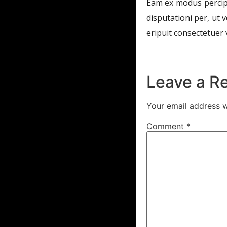
Eam ex modus percipi
disputationi per, ut 
eripuit consectetuer
Leave a R
Your email address w
Comment
*