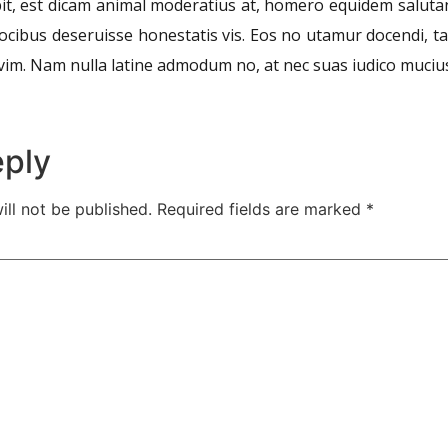
t, est dicam animal moderatius at, homero equidem salutandi
vocibus deseruisse honestatis vis. Eos no utamur docendi, t
 vim. Nam nulla latine admodum no, at nec suas iudico muciu
eply
ill not be published.
Required fields are marked
*